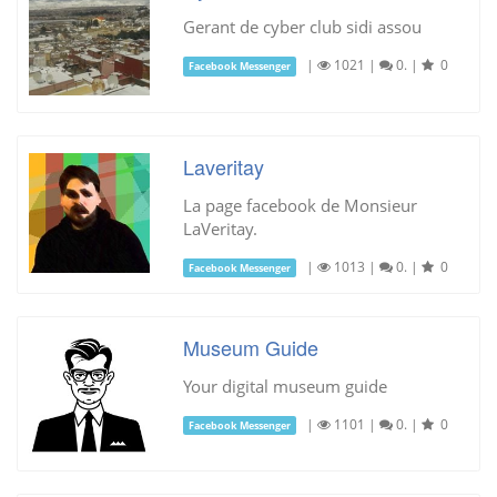
Gerant de cyber club sidi assou
|
1021
|
0.
|
0
Facebook Messenger
Laveritay
La page facebook de Monsieur
LaVeritay.
|
1013
|
0.
|
0
Facebook Messenger
Museum Guide
Your digital museum guide
|
1101
|
0.
|
0
Facebook Messenger