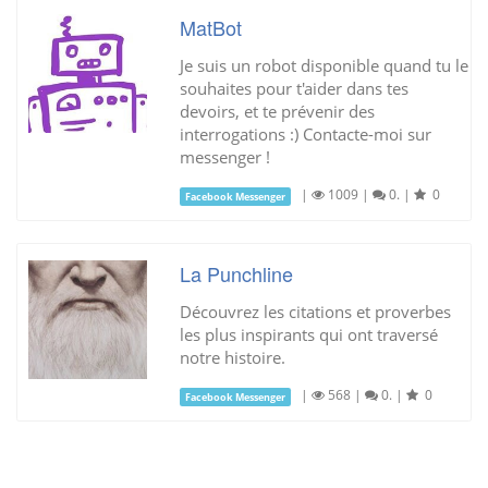
MatBot
Je suis un robot disponible quand tu le
souhaites pour t'aider dans tes
devoirs, et te prévenir des
interrogations :) Contacte-moi sur
messenger !
|
1009
|
0.
|
0
Facebook Messenger
La Punchline
Découvrez les citations et proverbes
les plus inspirants qui ont traversé
notre histoire.
|
568
|
0.
|
0
Facebook Messenger