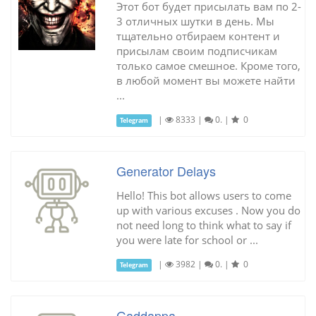
Этот бот будет присылать вам по 2-
3 отличных шутки в день. Мы
тщательно отбираем контент и
присылам своим подписчикам
только самое смешное. Кроме того,
в любой момент вы можете найти
...
|
8333
|
0.
|
0
Telegram
Generator Delays
Hello! This bot allows users to come
up with various excuses . Now you do
not need long to think what to say if
you were late for school or ...
|
3982
|
0.
|
0
Telegram
Gaddappa