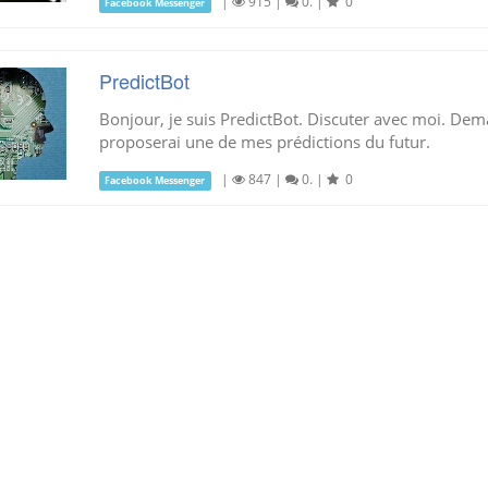
|
915
|
0.
|
0
Facebook Messenger
PredictBot
Bonjour, je suis PredictBot. Discuter avec moi. Dem
proposerai une de mes prédictions du futur.
|
847
|
0.
|
0
Facebook Messenger