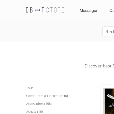
Messager
Ca
Discover best S
Tous
Computers & Electronics (0)
Accessoires (158)
Achats (16)