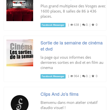
Plus grand multiplexe des Vosges avec
1600 places, 8 salles de 86 à 436
places.
|
638
|
0.
|
0
Facebook Messenger
Sortie de la semaine de cinéma
et dvd
la page qui vous informes des
dernieres sorties en dvd et en film au
cinema
|
964
|
0.
|
0
Facebook Messenger
Clips And Jo's films
Bienvenu dans mon atelier créatif
d'audio visuel !