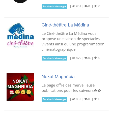
|
961
|
0.
|
0
Facebook Messenger
Ciné-théâtre La Médina
Le Ciné-théâtre La Médina vous
propose une saison de spectacles
vivants ainsi qu'une programmation
cinématographique.
|
879
|
0.
|
0
Facebook Messenger
Nokat Maghribia
La page offre des merveilleuse
publications pour les suiveurs��
|
882
|
0.
|
0
Facebook Messenger