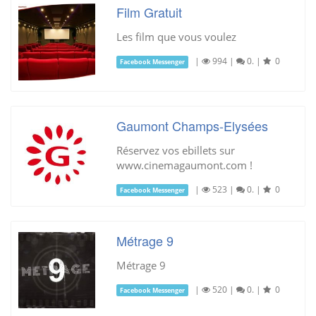
Film Gratuit
Les film que vous voulez
|
994
|
0.
|
0
Facebook Messenger
Gaumont Champs-Elysées
Réservez vos ebillets sur
www.cinemagaumont.com !
|
523
|
0.
|
0
Facebook Messenger
Métrage 9
Métrage 9
|
520
|
0.
|
0
Facebook Messenger