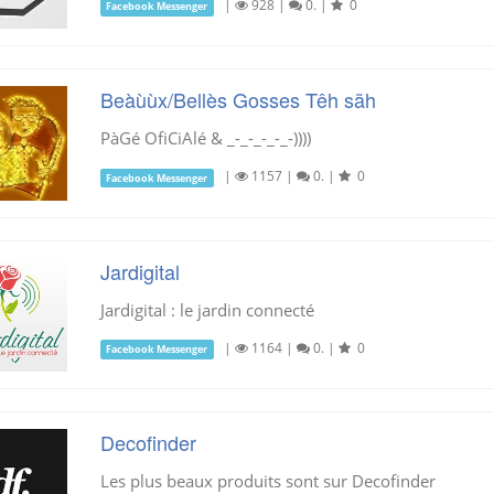
|
928
|
0.
|
0
Facebook Messenger
Beàùùx/Bellès Gosses Têh sãh
PàGé OfiCiAlé & _-_-_-_-_-))))
|
1157
|
0.
|
0
Facebook Messenger
Jardigital
Jardigital : le jardin connecté
|
1164
|
0.
|
0
Facebook Messenger
Decofinder
Les plus beaux produits sont sur Decofinder