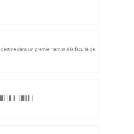
 destiné dans un premier temps à la faculté de
║▌│█│║▌║││█║▌│