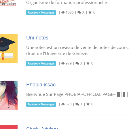
Organisme de formation professionnelle
|
1086
|
0.
|
0
Facebook Messenger
Uni-notes
Uni-notes est un réseau de vente de notes de cours,
droit de l'Université de Genève.
|
979
|
0.
|
0
Facebook Messenger
Phobia issac
Bienvnue Sur Page PHOBIA~OFFICIAL PAGE~ █
|
673
|
0.
|
0
Facebook Messenger
Study Advisor