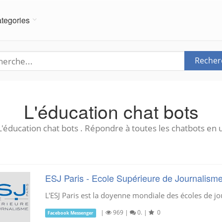
tegories
Recher
L'éducation chat bots
L'éducation chat bots . Répondre à toutes les chatbots en u
ESJ Paris - Ecole Supérieure de Journalisme
L'ESJ Paris est la doyenne mondiale des écoles de j
|
969
|
0.
|
0
Facebook Messenger