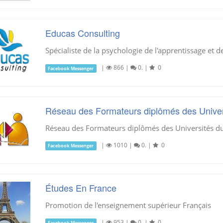
Educas Consulting
Spécialiste de la psychologie de l'apprentissage et 
|
866
|
0.
|
0
Facebook Messenger
Réseau des Formateurs diplômés des Unive
Réseau des Formateurs diplômés des Universités d
|
1010
|
0.
|
0
Facebook Messenger
Études En France
Promotion de l'enseignement supérieur Français
|
953
|
0.
|
0
Facebook Messenger