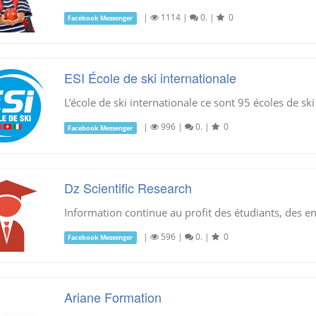
|
1114
|
0.
|
0
Facebook Messenger
ESI École de ski internationale
L’école de ski internationale ce sont 95 écoles de sk
|
996
|
0.
|
0
Facebook Messenger
Dz Scientific Research
Information continue au profit des étudiants, des 
|
596
|
0.
|
0
Facebook Messenger
Ariane Formation