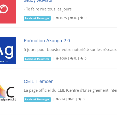
- Te faire rire tous les jours
|
1075
|
0.
|
0
Facebook Messenger
Formation Akanga 2.0
5 jours pour booster votre notoriété sur les réseaux
|
1066
|
0.
|
0
Facebook Messenger
CEIL Tlemcen
La page officiel du CEIL (Centre d'Enseignement Int
|
924
|
0.
|
0
Facebook Messenger