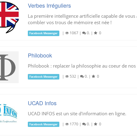
Verbes Irréguliers
La première intelligence artificielle capable de vous
combler vos trous de mémoire est née !
|
1067
|
0.
|
0
Facebook Messenger
Philobook
Philobook : replacer la philosophie au coeur de nos
|
532
|
0.
|
0
Facebook Messenger
UCAD Infos
UCAD INFOS est un site d'information en ligne.
|
1770
|
0.
|
0
Facebook Messenger