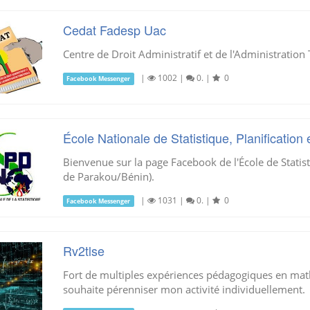
Cedat Fadesp Uac
Centre de Droit Administratif et de l'Administration 
|
1002
|
0.
|
0
Facebook Messenger
École Nationale de Statistique, Planificatio
Bienvenue sur la page Facebook de l'École de Statis
de Parakou/Bénin).
|
1031
|
0.
|
0
Facebook Messenger
Rv2tlse
Fort de multiples expériences pédagogiques en math
souhaite pérenniser mon activité individuellement.