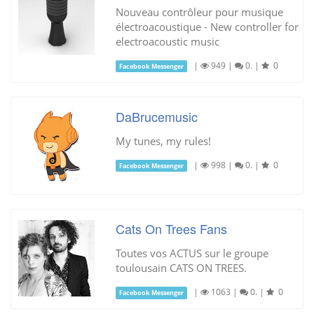
Nouveau contrôleur pour musique
électroacoustique - New controller for
electroacoustic music
|
949
|
0.
|
0
Facebook Messenger
DaBrucemusic
My tunes, my rules!
|
998
|
0.
|
0
Facebook Messenger
Cats On Trees Fans
Toutes vos ACTUS sur le groupe
toulousain CATS ON TREES.
|
1063
|
0.
|
0
Facebook Messenger