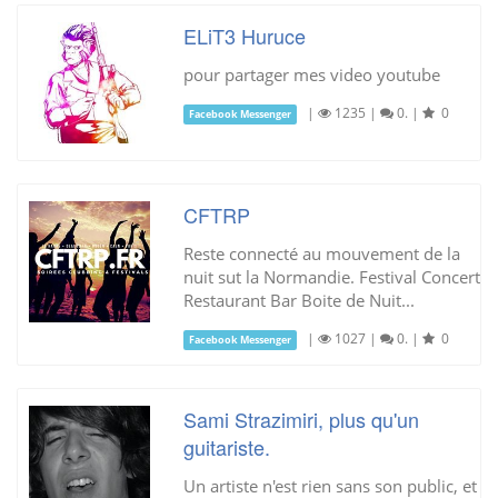
ELiT3 Huruce
pour partager mes video youtube
|
1235
|
0.
|
0
Facebook Messenger
CFTRP
Reste connecté au mouvement de la
nuit sut la Normandie. Festival Concert
Restaurant Bar Boite de Nuit...
|
1027
|
0.
|
0
Facebook Messenger
Sami Strazimiri, plus qu'un
guitariste.
Un artiste n'est rien sans son public, et