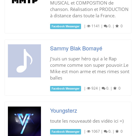
MUSICAL et COMPOSITION de
chanson. Réalisation et PRODUCTION
à distance dans toute la France.
|
1141
|
0.
|
0
Facebook Messenger
Sammy Blak Bomayé
J'suis un super héro qui a le Rap
comme comme son super pouvoir.Le
Mike est mon arme et mes rimes sont
balles
|
924
|
0.
|
0
Facebook Messenger
Youngsterz
toute les nouveauté des vidéo ici =)
|
1067
|
0.
|
0
Facebook Messenger