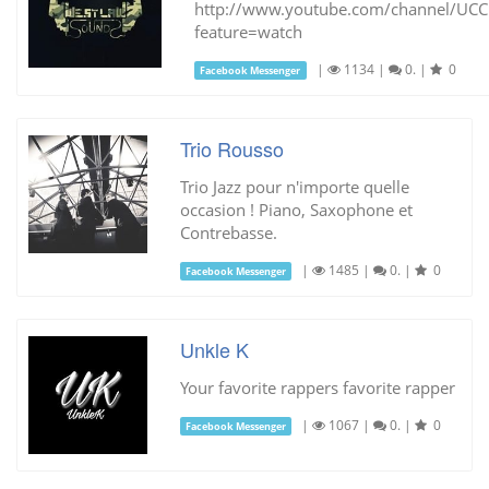
http://www.youtube.com/channel/UC
feature=watch
|
1134
|
0.
|
0
Facebook Messenger
Trio Rousso
Trio Jazz pour n'importe quelle
occasion ! Piano, Saxophone et
Contrebasse.
|
1485
|
0.
|
0
Facebook Messenger
Unkle K
Your favorite rappers favorite rapper
|
1067
|
0.
|
0
Facebook Messenger