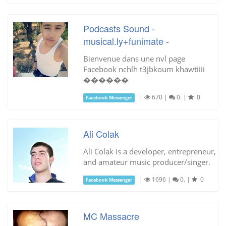
Podcasts Sound -
musical.ly+funimate -
Bienvenue dans une nvl page
Facebook nchlh t3jbkoum khawtiiii
������
|
670
|
0.
|
0
Facebook Messenger
Ali Colak
Ali Colak is a developer, entrepreneur,
and amateur music producer/singer.
|
1696
|
0.
|
0
Facebook Messenger
MC Massacre