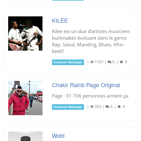
KILÉE
Kilée est un duo d'artistes musiciens
burkinabés évoluant dans le genre
Rap, Saoul, Manding, Blues, Afro-
beat!!
|
1167
|
0.
|
0
Facebook Messenger
Chakir Rainb Page Original
Page · 91 706 personnes aiment ça.
|
503
|
0.
|
0
Facebook Messenger
Wobl