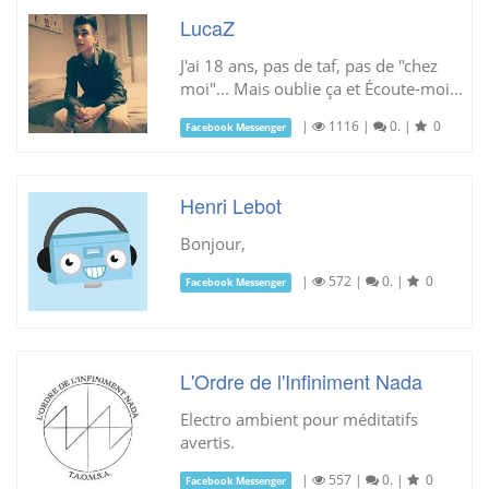
LucaZ
J'ai 18 ans, pas de taf, pas de "chez
moi"... Mais oublie ça et Écoute-moi...
|
1116
|
0.
|
0
Facebook Messenger
Henri Lebot
Bonjour,
|
572
|
0.
|
0
Facebook Messenger
L'Ordre de l'Infiniment Nada
Electro ambient pour méditatifs
avertis.
|
557
|
0.
|
0
Facebook Messenger