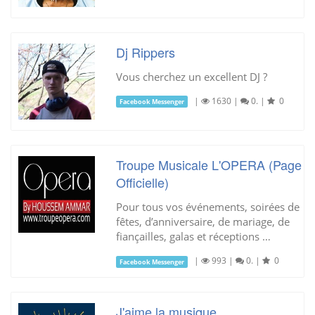
Dj Rippers
Vous cherchez un excellent DJ ?
|
1630
|
0.
|
0
Facebook Messenger
Troupe Musicale L'OPERA (Page
Officielle)
Pour tous vos événements, soirées de
fêtes, d’anniversaire, de mariage, de
fiançailles, galas et réceptions …
|
993
|
0.
|
0
Facebook Messenger
J'aime la musique