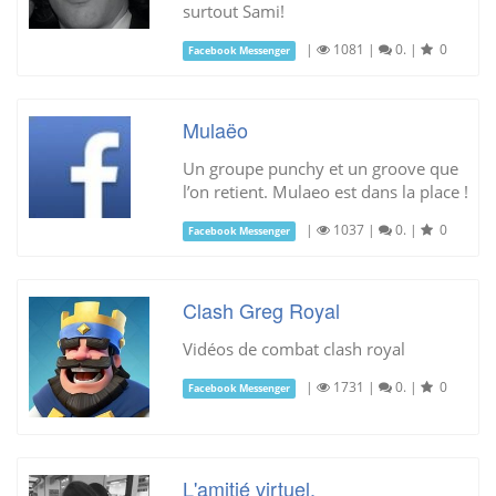
surtout Sami!
|
1081
|
0.
|
0
Facebook Messenger
Mulaëo
Un groupe punchy et un groove que
l’on retient. Mulaeo est dans la place !
|
1037
|
0.
|
0
Facebook Messenger
Clash Greg Royal
Vidéos de combat clash royal
|
1731
|
0.
|
0
Facebook Messenger
L'amitié virtuel.