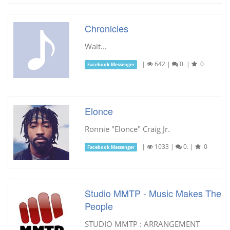
Chronicles
Wait...
|
642
|
0.
|
0
Facebook Messenger
Elonce
Ronnie "Elonce" Craig Jr.
|
1033
|
0.
|
0
Facebook Messenger
Studio MMTP - Music Makes The
People
STUDIO MMTP : ARRANGEMENT