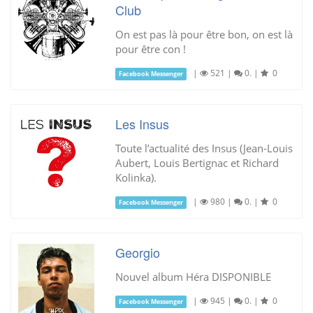
Club
On est pas là pour être bon, on est là
pour être con !
|
521
|
0.
|
0
Facebook Messenger
Les Insus
Toute l’actualité des Insus (Jean-Louis
Aubert, Louis Bertignac et Richard
Kolinka).
|
980
|
0.
|
0
Facebook Messenger
Georgio
Nouvel album Héra DISPONIBLE
|
945
|
0.
|
0
Facebook Messenger