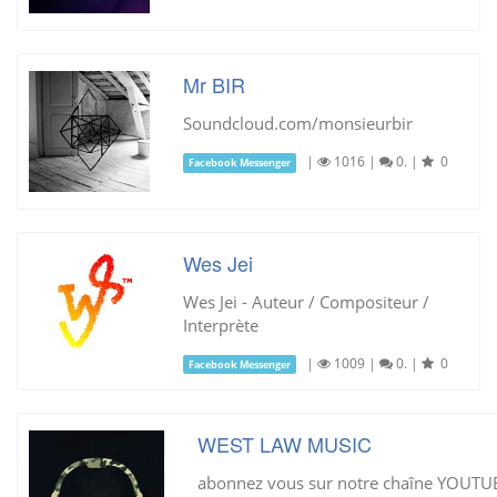
Mr BIR
Soundcloud.com/monsieurbir
|
1016
|
0.
|
0
Facebook Messenger
Wes Jei
Wes Jei - Auteur / Compositeur /
Interprète
|
1009
|
0.
|
0
Facebook Messenger
WEST LAW MUSIC
abonnez vous sur notre chaîne YOUTU