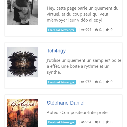
Hey, cette page parle uniquement du
virtuel, et du coup seul qui veut
m'envoyer leur vidéo allez y!
|
994
|
0.
|
0
Facebook Messenger
Tch4ngy
J'utilise uniquement un sampler/ boite
à effet, une boite à rythme et un
synthé.
|
973
|
0.
|
0
Facebook Messenger
Stéphane Daniel
Auteur-Compositeur-Interprète
|
954
|
0.
|
0
Facebook Messenger