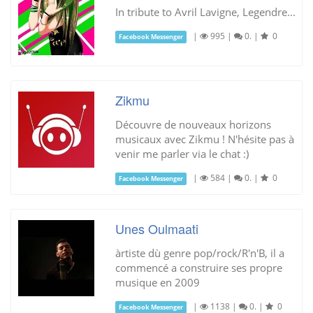
In tribute to Avril Lavigne, Legendre...
|
995
|
0.
|
0
Facebook Messenger
Zikmu
Découvre de nouveaux horizons
musicaux avec Zikmu ! N'hésite pas à
venir me parler via le chat :)
|
584
|
0.
|
0
Facebook Messenger
Unes Oulmaati
àrtiste dù genre pop/rock/R'n'B, il a
commencé a construire ses propre
musique en 2009
|
1138
|
0.
|
0
Facebook Messenger