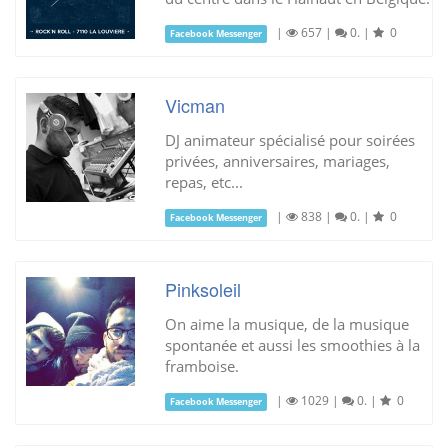
|
657
|
0.
|
0
Facebook Messenger
Vicman
DJ animateur spécialisé pour soirées
privées, anniversaires, mariages,
repas, etc...
|
838
|
0.
|
0
Facebook Messenger
Pinksoleil
On aime la musique, de la musique
spontanée et aussi les smoothies à la
framboise.
|
1029
|
0.
|
0
Facebook Messenger