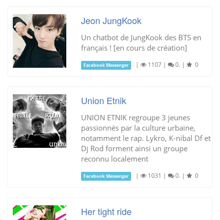
Jeon JungKook
Un chatbot de JungKook des BTS en
français ! [en cours de création]
|
1107
|
0.
|
0
Facebook Messenger
Union Etnik
UNION ETNIK regroupe 3 jeunes
passionnés par la culture urbaine,
notamment le rap. Lykro, K-nibal Df et
Dj Rod forment ainsi un groupe
reconnu localement
|
1031
|
0.
|
0
Facebook Messenger
Her tight ride