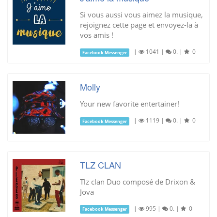
Si vous aussi vous aimez la musique,
rejoignez cette page et envoyez-la à
vos amis !
|
1041
|
0.
|
0
Facebook Messenger
Molly
Your new favorite entertainer!
|
1119
|
0.
|
0
Facebook Messenger
TLZ CLAN
Tlz clan Duo composé de Drixon &
Jova
|
995
|
0.
|
0
Facebook Messenger