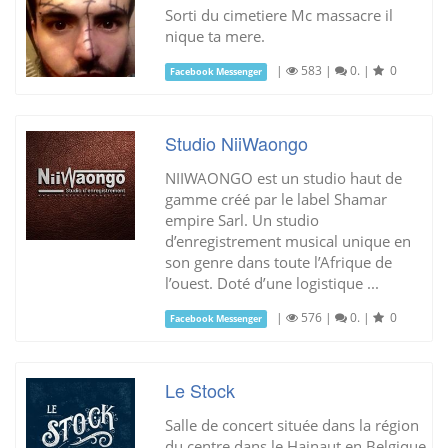
Sorti du cimetiere Mc massacre il
nique ta mere.
|
583
|
0.
|
0
Facebook Messenger
Studio NiiWaongo
NIIWAONGO est un studio haut de
gamme créé par le label Shamar
empire Sarl. Un studio
d’enregistrement musical unique en
son genre dans toute l’Afrique de
l’ouest. Doté d’une logistique ...
|
576
|
0.
|
0
Facebook Messenger
Le Stock
Salle de concert située dans la région
du centre dans le Hainaut en Belgique.