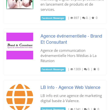
en lancement de produits et de
services.
|
897
|
0.
|
0
Facebook Messenger
Agence événementielle - Brand
Et Consultant
Agence de communication
événementielle Hors Médias à La
Réunion
|
1309
|
0.
|
0
Facebook Messenger
LB Info - Agence Web Valence
LB info est une agence de marketing
digital basée à Valence.
|
1341
|
0.
|
0
Facebook Messenger