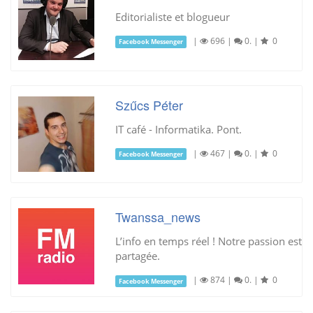
Editorialiste et blogueur
|
696
|
0.
|
0
Facebook Messenger
Szűcs Péter
IT café - Informatika. Pont.
|
467
|
0.
|
0
Facebook Messenger
Twanssa_news
L’info en temps réel ! Notre passion est
partagée.
|
874
|
0.
|
0
Facebook Messenger