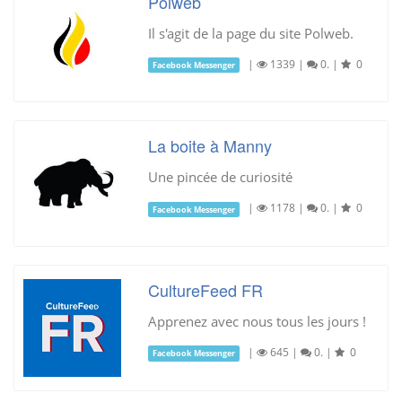
Polweb
Il s'agit de la page du site Polweb.
|
1339
|
0.
|
0
Facebook Messenger
La boite à Manny
Une pincée de curiosité
|
1178
|
0.
|
0
Facebook Messenger
CultureFeed FR
Apprenez avec nous tous les jours !
|
645
|
0.
|
0
Facebook Messenger