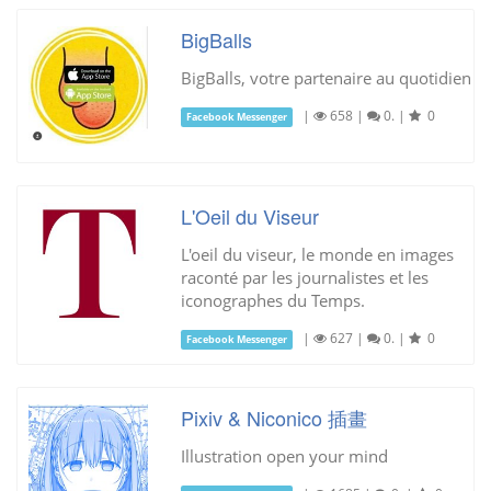
BigBalls
BigBalls, votre partenaire au quotidien
|
658
|
0.
|
0
Facebook Messenger
L'Oeil du Viseur
L'oeil du viseur, le monde en images
raconté par les journalistes et les
iconographes du Temps.
|
627
|
0.
|
0
Facebook Messenger
Pixiv & Niconico 插畫
Illustration open your mind