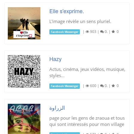
Elle s'exprime.
L'image révèle un sens pluriel.
|
903
|
0.
|
0
Facebook Messenger
Hazy
Actus, cinéma, jeux vidéos, musique,
styles...
|
600
|
0.
|
0
Facebook Messenger
الزراوة
page pour les gens de zraoua et tous
qui sont intéressés pour mon village