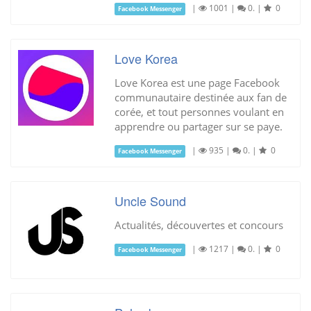
|
1001
|
0.
|
0
Facebook Messenger
Love Korea
Love Korea est une page Facebook
communautaire destinée aux fan de
corée, et tout personnes voulant en
apprendre ou partager sur se paye.
|
935
|
0.
|
0
Facebook Messenger
Uncle Sound
Actualités, découvertes et concours
|
1217
|
0.
|
0
Facebook Messenger