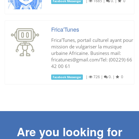
|
1685
|
0.
|
0
Facebook Messenger
Frica'Tunes
Frica'Tunes, portail culturel ayant pour
mission de vulgariser la musique
urbaine Africaine. Business mail:
fricatunes@gmail.com
/Tel: (00229) 66
42 00 61
|
726
|
0.
|
0
Facebook Messenger
Are you looking for