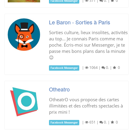
|
571
|
0.
|
0
Facebook Messenger
Le Baron - Sorties à Paris
Sorties culture, lieux insolites, activités
au top… Je connais Paris comme ma
poche. Écris-moi sur Messenger, je te
passe mes bons plans dans la minute
😉
|
1064
|
0.
|
0
Facebook Messenger
Otheatro
OtheatrO vous propose des cartes
illimitées et des coffrets spectacles à
prix mini !
|
651
|
0.
|
0
Facebook Messenger