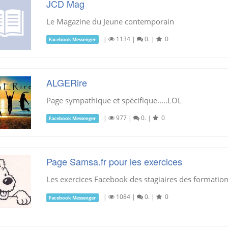
JCD Mag
Le Magazine du Jeune contemporain
|
1134
|
0.
|
0
Facebook Messenger
ALGERire
Page sympathique et spécifique.....LOL
|
977
|
0.
|
0
Facebook Messenger
Page Samsa.fr pour les exercices
Les exercices Facebook des stagiaires des formatio
|
1084
|
0.
|
0
Facebook Messenger