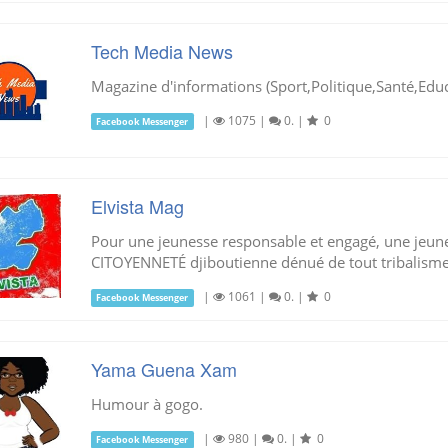
Tech Media News
Magazine d'informations (Sport,Politique,Santé,Educa
|
1075
|
0.
|
0
Facebook Messenger
Elvista Mag
Pour une jeunesse responsable et engagé, une jeunes
CITOYENNETÉ djiboutienne dénué de tout tribalisme
|
1061
|
0.
|
0
Facebook Messenger
Yama Guena Xam
Humour à gogo.
|
980
|
0.
|
0
Facebook Messenger