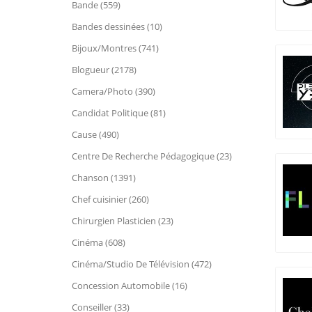
Bande (559)
Bandes dessinées (10)
Bijoux/Montres (741)
Blogueur (2178)
Camera/Photo (390)
Candidat Politique (81)
Cause (490)
Centre De Recherche Pédagogique (23)
Chanson (1391)
Chef cuisinier (260)
Chirurgien Plasticien (23)
Cinéma (608)
Cinéma/Studio De Télévision (472)
Concession Automobile (16)
Conseiller (33)