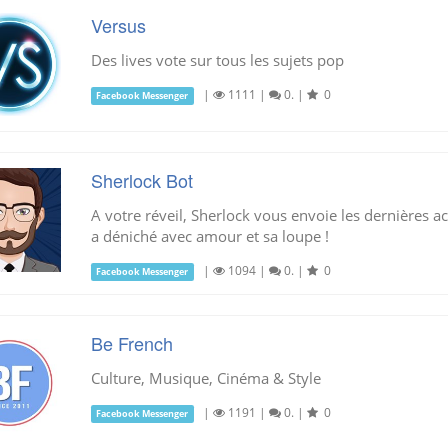
Versus
Des lives vote sur tous les sujets pop
|
1111
|
0.
|
0
Facebook Messenger
Sherlock Bot
A votre réveil, Sherlock vous envoie les dernières ac
a déniché avec amour et sa loupe !
|
1094
|
0.
|
0
Facebook Messenger
Be French
Culture, Musique, Cinéma & Style
|
1191
|
0.
|
0
Facebook Messenger