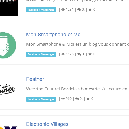
|
1231
|
0.
|
0
Facebook Messenger
Mon Smartphone et Moi
Mon Smartphone & Moi est un blog vous donnant de
|
1126
|
0.
|
0
Facebook Messenger
Feather
Webzine Culturel Bordelais bimestriel // Lecture en l
|
960
|
0.
|
0
Facebook Messenger
Electronic Villages