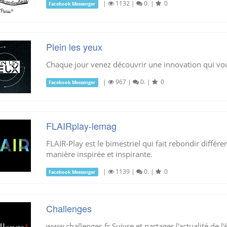
|
1132
|
0.
|
0
Facebook Messenger
Plein les yeux
Chaque jour venez découvrir une innovation qui vous
|
967
|
0.
|
0
Facebook Messenger
FLAIRplay-lemag
FLAIR-Play est le bimestriel qui fait rebondir différ
manière inspirée et inspirante.
|
1139
|
0.
|
0
Facebook Messenger
Challenges
www.challenges.fr Suivre et partager l'actualité de 