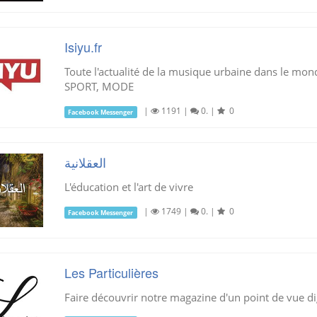
Isiyu.fr
Toute l'actualité de la musique urbaine dans le mo
SPORT, MODE
|
1191
|
0.
|
0
Facebook Messenger
العقلانية
L'éducation et l'art de vivre
|
1749
|
0.
|
0
Facebook Messenger
Les Particulières
Faire découvrir notre magazine d'un point de vue di