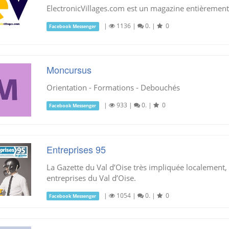
ElectronicVillages.com est un magazine entièrement
|
1136
|
0.
|
0
Facebook Messenger
Moncursus
Orientation - Formations - Debouchés
|
933
|
0.
|
0
Facebook Messenger
Entreprises 95
La Gazette du Val d’Oise très impliquée localement, é
entreprises du Val d’Oise.
|
1054
|
0.
|
0
Facebook Messenger