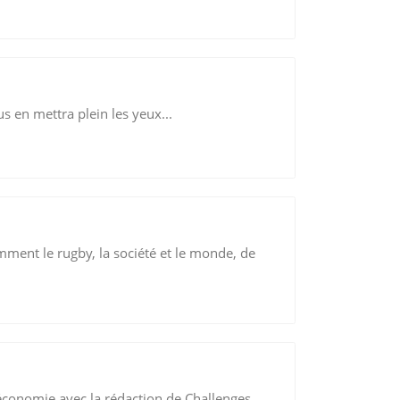
 en mettra plein les yeux...
emment le rugby, la société et le monde, de
l'économie avec la rédaction de Challenges